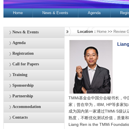
Home
News & Events
Agenda
Regis
Contacts
Location：
Home
>>
Review G
News & Events
Agenda
Lian
Registration
Call for Papers
Training
Sponsorship
Partnership
TMMi基金会中国分会秘书长，
家；曾在华为，IBM, HP等多
Accommodation
成为国内第一家通过TMMi 5
Contacts
熟度，不断优化测试价值，质量和
Liang Ren is the TMMi Foundation