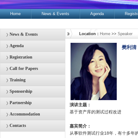
Home
News & Events
Agenda
Registr
Contacts
Location：
Home
>>
Speaker
News & Events
Agenda
樊利清
Registration
Call for Papers
Training
Sponsorship
Partnership
演讲主题：
基于资产库的测试过程改进
Accommodation
Contacts
嘉宾简介：
从事软件测试行业18年，有十多年